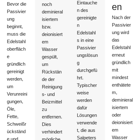
Eintauche
Bevor die
noch
en
n des
Passivier
deminieral
Nach der
gereinigte
ung
isiertem
Passivier
n
beginnt,
bzw.
ung wird
Edelstahl
muss die
deionisiert
das
s in eine
Edelstahl
em
Edelstahl
Passivier
oberfläch
Wasser
erneut
ungslösun
e
gespült,
gründlich
g
gründlich
um
mit
durchgefü
gereinigt
Rückstän
mindest
hrt.
werden,
de der
enthätete
Typischer
um
Reinigung
m,
weise
Verunreini
s- und
deminieral
werden
gungen,
Beizmittel
isiertem
dafür
Öle,
zu
oder
Lösungen
Fette,
entfernen.
deionisiert
verwende
Schweißr
Dies
em
t, die aus
ückständ
verhindert
Wasser
Salpeters
e und
mögliche