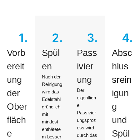
1.
2.
3.
4.
Vorb
Spül
Pass
Absc
ereit
en
ivier
hlus
Nach der
ung
ung
srein
Reinigung
Der
der
igun
wird das
eigentlich
Edelstahl
Ober
g
e
gründlich
Passivier
mit
fläch
und
ungsproz
mindest
ess wird
enthätete
e
Spül
durch das
m besser