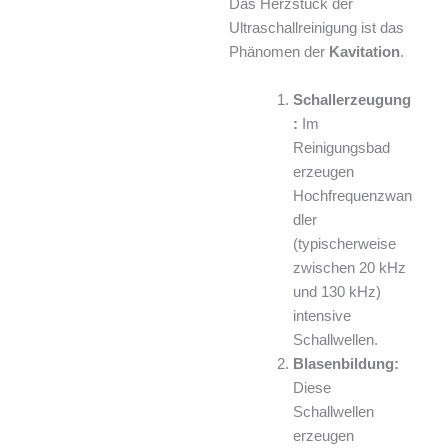
Das Herzstück der
Ultraschallreinigung ist das
Phänomen der
Kavitation
.
Schallerzeugung
:
Im
Reinigungsbad
erzeugen
Hochfrequenzwan
dler
(typischerweise
zwischen 20 kHz
und 130 kHz)
intensive
Schallwellen.
Blasenbildung:
Diese
Schallwellen
erzeugen