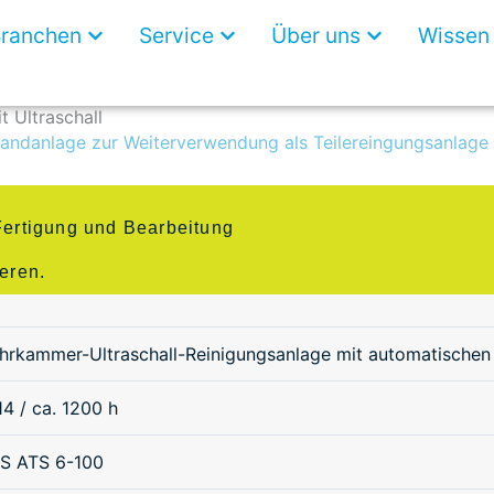
ösungen
Open Branchen
Open Service
Open Über uns
ranchen
Service
Über uns
Wissen
t Ultraschall
tandanlage zur Weiterverwendung als Teilereingungsanlage 
Fertigung und Bearbeitung
eren.
hrkammer-Ultraschall-Reinigungsanlage mit automatischen
4 / ca. 1200 h
S ATS 6-100