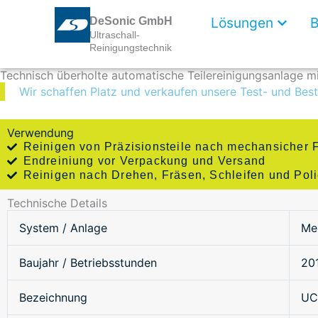
Zum
Open L
Lösungen
B
DeSonic GmbH
Inhalt
Ultraschall-
springen
Reinigungstechnik
Technisch überholte automatische Teilereinigungsanlage mi
Wir schaffen Platz und verkaufen unsere Test- und Bes
Verwendung
Reinigen von Präzisionsteile nach mechansicher 
Endreiniung vor Verpackung und Versand
Reinigen nach Drehen, Fräsen, Schleifen und Poli
Technische Details
System / Anlage
Me
Baujahr / Betriebsstunden
201
Bezeichnung
UC